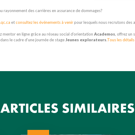
r au rayonnement des carrières en assurance de dommages?
.qc.ca
et
consultez les événements à venir
pour lesquels nous recrutons des
 mentor en ligne grâce au réseau social d’orientation
Academos
, offrez un
 dans le cadre d’une journée de stage
Jeunes explorateurs
.
Tous les détails 
ARTICLES SIMILAIRES