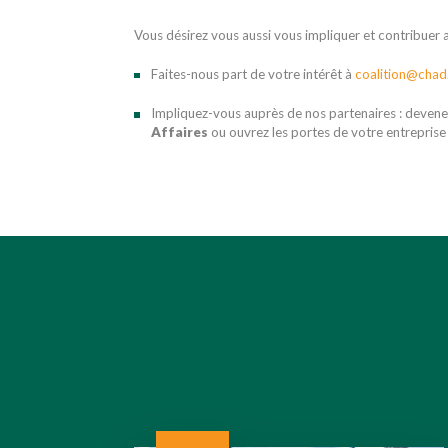
Vous désirez vous aussi vous impliquer et contribue
Faites-nous part de votre intérêt à
coalition@chad
Impliquez-vous auprès de nos partenaires : devenez
Affaires
ou ouvrez les portes de votre entreprise