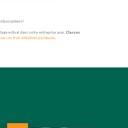
 ambassadeurs!
 stage estival dans votre entreprise avec
Classes
sur ces trois initiatives porteuses.