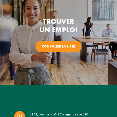
TROUVER
UN EMPLOI
CONSULTER LA LISTE
1981, avenue McGill College, bureau 620