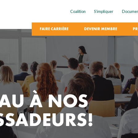
Coalition
S’impliquer
Documen
FAIRE CARRIÈRE
DEVENIR MEMBRE
PR
AU À NOS
SADEURS!