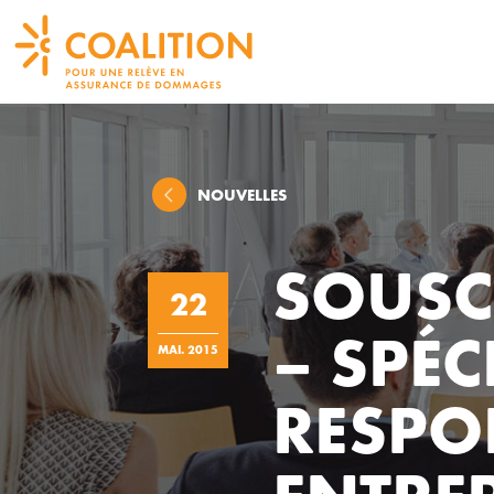
NOUVELLES
SOUSC
22
– SPÉC
MAI. 2015
RESPON