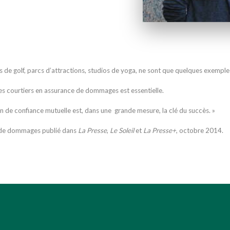
 Clubs de golf, parcs d’attractions, studios de yoga, ne sont que quelques exem
c les courtiers en assurance de dommages est essentielle.
ion de confiance mutuelle est, dans une grande mesure, la clé du succès. »
ce de dommages publié dans
La Presse
,
Le Soleil
et
La Presse+
, octobre 2014.