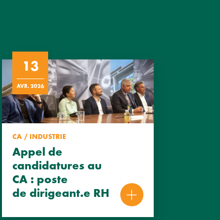
13
AVR. 2026
CA / INDUSTRIE
Appel de
candidatures au
CA : poste
de dirigeant.e RH