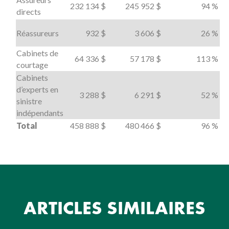
232 134 $
245 952 $
94 %
directs
Réassureurs
932 $
3 606 $
26 %
Cabinets de
64 336 $
57 178 $
113 %
courtage
Cabinets
d’experts en
3 288 $
6 291 $
52 %
sinistre
indépendants
Total
458 888 $
480 466 $
96 %
ARTICLES SIMILAIRES